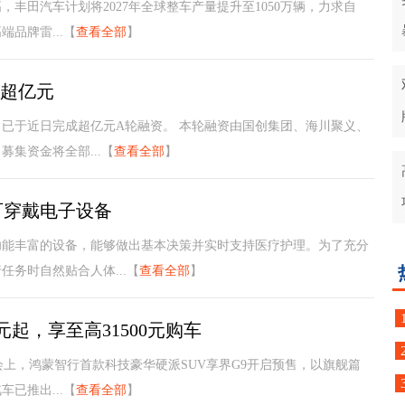
丰田汽车计划将2027年全球整车产量提升至1050万辆，力求自
品牌雷...【
查看全部
】
了超亿元
已于近日完成超亿元A轮融资。 本轮融资由国创集团、海川聚义、
集资金将全部...【
查看全部
】
可穿戴电子设备
功能丰富的设备，能够做出基本决策并实时支持医疗护理。为了充分
务时自然贴合人体...【
查看全部
】
元起，享至高31500元购车
布会上，鸿蒙智行首款科技豪华硬派SUV享界G9开启预售，以旗舰篇
已推出...【
查看全部
】