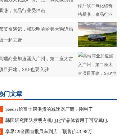
暴涨，食品行业受冲击
双节奇遇记，和聪明的哈弗大狗追猎
版一起去野
高端商业加速涌入广州，第二座太古
项目开建，SKP也要入驻
热门文章
1
Seeds?给富士康供货的减速器厂商，刚融了
2
韩国研究团队发明有机电化学晶体管用于可穿戴电
3
享界G9全国首批展车到店，预售价43.98万