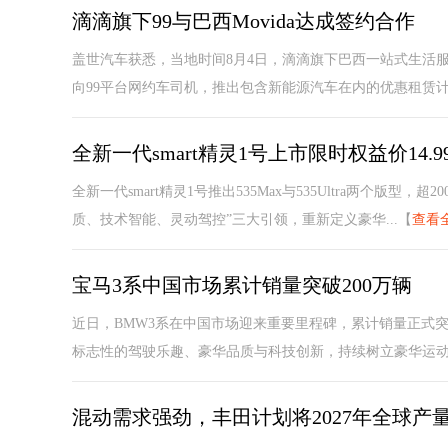
滴滴旗下99与巴西Movida达成签约合作
盖世汽车获悉，当地时间8月4日，滴滴旗下巴西一站式生活服务
向99平台网约车司机，推出包含新能源汽车在内的优惠租赁计划
全新一代smart精灵1号上市限时权益价14.
全新一代smart精灵1号推出535Max与535Ultra两个版
质、技术智能、灵动驾控”三大引领，重新定义豪华...【
查看
宝马3系中国市场累计销量突破200万辆
近日，BMW3系在中国市场迎来重要里程碑，累计销量正式突
标志性的驾驶乐趣、豪华品质与科技创新，持续树立豪华运动轿
混动需求强劲，丰田计划将2027年全球产量提