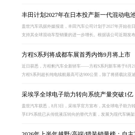
丰田计划2027年在日本投产新一代混动电
盖世汽车讯据外媒报道，丰田汽车公司计划于2027年开始
支持其全球混动车型销量的进一步增长。根据该公司近期发布的20
方程S系列将成都车展首秀内饰9月将上市
近日获悉，方程豹汽车全新轿车——方程S系列新车将于8月2
方程S系列超长纯电续航最高可达900公里，除了将搭载比亚迪百
采埃孚全球电子助力转向系统产量突破1亿
盖世汽车获悉，8月3日，采埃孚官方宣布，其全球电子助力转
孚EPS系统已从传统液压转向的替代方案，发展为现代车辆架构
2026年上半年越野/高端/猎装销量榜：