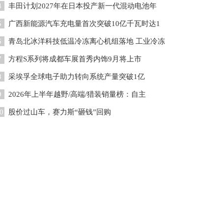
4
丰田计划2027年在日本投产新一代混动电池年
5
广西新能源汽车充电量首次突破10亿千瓦时达1
6
青岛北冰洋科技低温冷冻离心机组落地 工业冷冻
7
方程S系列将成都车展首秀内饰9月将上市
8
采埃孚全球电子助力转向系统产量突破1亿
9
2026年上半年越野/高端/猎装销量榜：自主
0
股价过山车，赛力斯“砸钱”回购