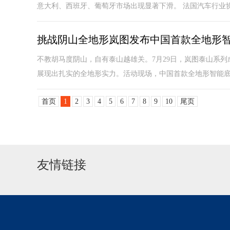
意大利、西班牙、葡萄牙市场出现显著下滑。 法国汽车行业协会P
挑战阴山全地形岚图发布中国首款全地形智
不教胡马度阴山，自有泰山越雄关。7月29日，岚图泰山系
展现出扎实的全地形实力。活动现场，中国首款全地形智能底盘
首页
1
2
3
4
5
6
7
8
9
10
尾页
友情链接