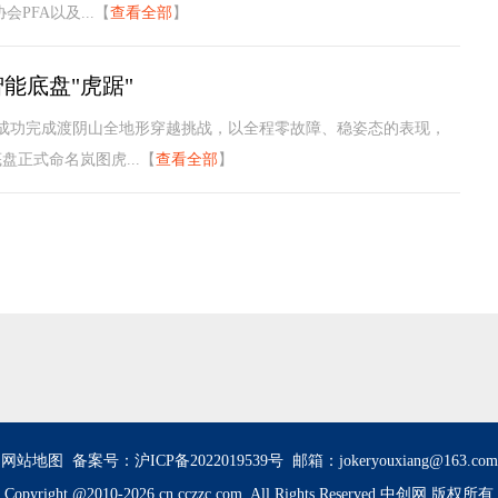
FA以及...【
查看全部
】
能底盘"虎踞"
列成功完成渡阴山全地形穿越挑战，以全程零故障、稳姿态的表现，
正式命名岚图虎...【
查看全部
】
网站地图
备案号：沪ICP备2022019539号
邮箱：jokeryouxiang@163.com
Copyright @2010-
2026 cn.cczzc.com. All Rights Reserved 中创网 版权所有