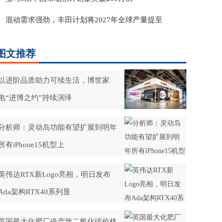
混动需求强劲，丰田计划将2027年全球产量提至
图文推荐
以进阶品质助力可续生活，博世家
电“进博之约”持续演绎
分析师：灵动岛功能有望扩展到明年
所有iPhone15机型上
英伟达RTX新Logo亮相，明日发布
Ada架构RTX40系列显
英国最大化肥厂停产致二氧化碳价格