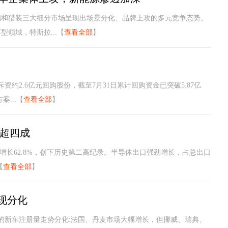
高端和猎装三大细分市场呈现出场景分化、品牌上攻的多元竞争态势。
领域，特斯拉...【
查看全部
】
约2.6亿元回购股份，截至7月31日累计回购资金已突破5.87亿
...【
查看全部
】
献超四成
比增长62.8%，创下历史第二高纪录。半导体出口强劲增长，占总出口
【
查看全部
】
现分化
的新车注册量走势分化:法国、丹麦市场大幅增长，但挪威、瑞典、