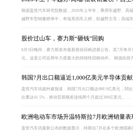
根据盖世汽车研究院数据，2026年上半年，乘用车越野、
越野车型销量榜单中，奇瑞系四车入榜，轻越野主导；高端车型
股价过山车，赛力斯“砸钱”回购
8月3日晚间，赛力斯发布最新股份回购进展公告。其7月单月斥资
元。这是公司近两年力度最大的持续性回购动作。 根据此前方案
韩国7月出口额逼近1,000亿美元半导体贡
盖世汽车讯据外媒报道，韩国7月出口额达988.9亿美元，同
比重达41.5%，推动贸易顺差连续两个月超过300亿美元。 ...
欧洲电动车市场升温特斯拉7月欧洲销量表
盖世汽车讯最新公布的数据显示，特斯拉7月在多个欧洲国家