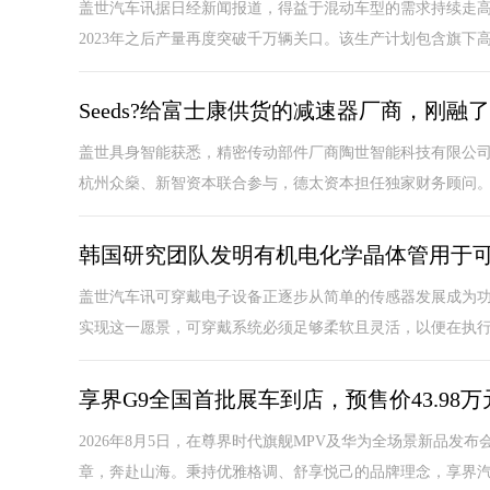
盖世汽车讯据日经新闻报道，得益于混动车型的需求持续走高，
2023年之后产量再度突破千万辆关口。该生产计划包含旗下高端
Seeds?给富士康供货的减速器厂商，刚融
盖世具身智能获悉，精密传动部件厂商陶世智能科技有限公司
杭州众燊、新智资本联合参与，德太资本担任独家财务顾问。募
韩国研究团队发明有机电化学晶体管用于
盖世汽车讯可穿戴电子设备正逐步从简单的传感器发展成为
实现这一愿景，可穿戴系统必须足够柔软且灵活，以便在执行任
享界G9全国首批展车到店，预售价43.98万
2026年8月5日，在尊界时代旗舰MPV及华为全场景新品发
章，奔赴山海。秉持优雅格调、舒享悦己的品牌理念，享界汽车