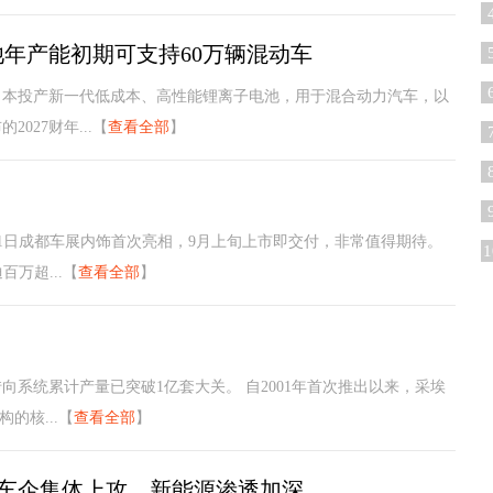
池年产能初期可支持60万辆混动车
在日本投产新一代低成本、高性能锂离子电池，用于混合动力汽车，以
27财年...【
查看全部
】
1日成都车展内饰首次亮相，9月上旬上市即交付，非常值得期待。
1
万超...【
查看全部
】
向系统累计产量已突破1亿套大关。 自2001年首次推出以来，采埃
的核...【
查看全部
】
自主车企集体上攻，新能源渗透加深