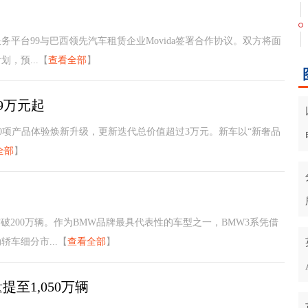
平台99与巴西领先汽车租赁企业Movida签署合作协议。双方将面
，预...【
查看全部
】
99万元起
型，超200项产品体验焕新升级，更新迭代总价值超过3万元。新车以“新奢品
全部
】
破200万辆。作为BMW品牌最具代表性的车型之一，BMW3系凭借
车细分市...【
查看全部
】
至1,050万辆