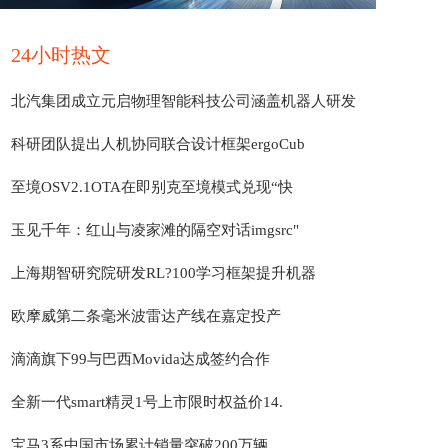
24小时热文
北汽集团成立元启物理智能科技公司涵盖机器人研发
科研团队提出人机协同联合设计框架ergoCub
至境OSV2.1OTA在即别克至境模式兑现“快
玉见千年：红山与凌家滩的隔空对话imgsrc"
上海期智研究院研发RL?100学习框架提升机器
欧摩威第二条毫米波雷达产线在嘉定投产
滴滴旗下99与巴西Movida达成签约合作
全新一代smart精灵1号上市限时权益价14.
宝马3系中国市场累计销量突破200万辆