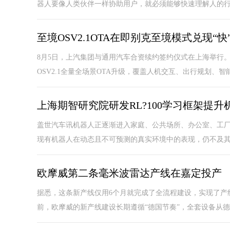
器人要像人类伙伴一样协助用户，就必须能够快速理解人的行为
至境OSV2.1OTA在即别克至境模式兑现“快
8月5日，上汽集团与通用汽车合资续约签约仪式在上海举行
OSV2.1全量全场景OTA升级，覆盖人机交互、出行规划、智能
上海期智研究院研发RL?100学习框架提升
盖世汽车讯机器人正逐渐进入家庭、公共场所、办公室、工
现有机器人在动态且不可预测的真实环境中的表现，仍不及其在
欧摩威第二条毫米波雷达产线在嘉定投产
据悉，这条新产线仅用6个月就完成了全流程建设，实现了产
前，欧摩威的新产线建设长期遵循“德国节奏”，全套设备从德国